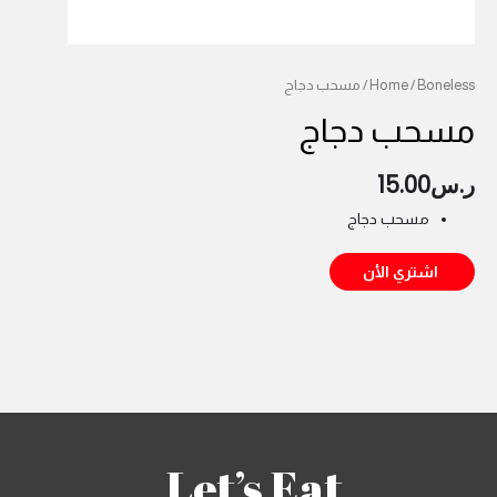
Boneless
/
Home
/ مسحب دجاج
مسحب دجاج
ر.س
15.00
مسحب دجاج
اشتري الأن
Let’s Eat.